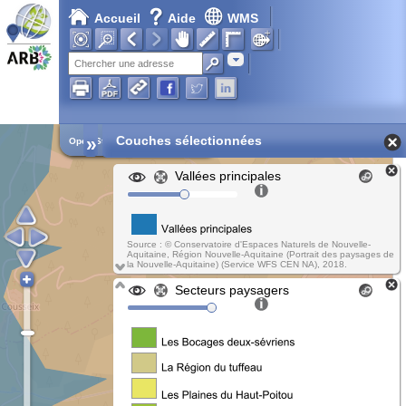
Accueil
Aide
WMS
Chargement en cours...
Adresse
»
Couches sélectionnées
Open Street Map
Vallées principales
Source : © Conservatoire d'Espaces Naturels de Nouvelle-
Aquitaine, Région Nouvelle-Aquitaine (Portrait des paysages de
la Nouvelle-Aquitaine) (Service WFS CEN NA), 2018.
Secteurs paysagers