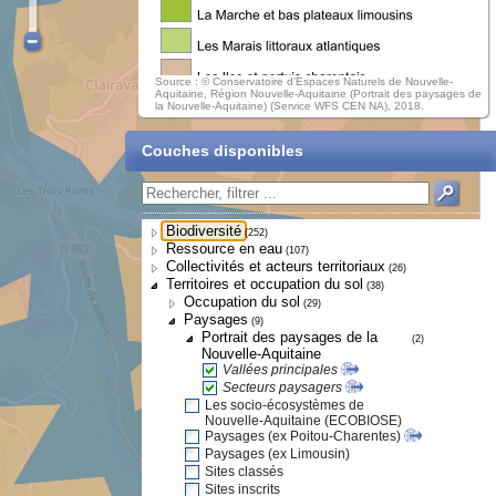
Source : © Conservatoire d'Espaces Naturels de Nouvelle-
Aquitaine, Région Nouvelle-Aquitaine (Portrait des paysages de
la Nouvelle-Aquitaine) (Service WFS CEN NA), 2018.
Couches disponibles
Biodiversité
(252)
Ressource en eau
(107)
Collectivités et acteurs territoriaux
(26)
Territoires et occupation du sol
(38)
Occupation du sol
(29)
Paysages
(9)
Portrait des paysages de la
(2)
Nouvelle-Aquitaine
Vallées principales
Secteurs paysagers
Les socio-écosystèmes de
Nouvelle-Aquitaine (ECOBIOSE)
Paysages (ex Poitou-Charentes)
Paysages (ex Limousin)
Sites classés
Sites inscrits