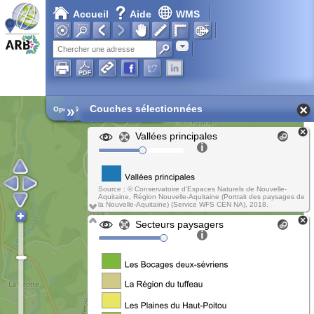
Accueil
Aide
WMS
Adresse
»
Couches sélectionnées
Open Street Map
Vallées principales
Source : © Conservatoire d'Espaces Naturels de Nouvelle-
Aquitaine, Région Nouvelle-Aquitaine (Portrait des paysages de
la Nouvelle-Aquitaine) (Service WFS CEN NA), 2018.
Secteurs paysagers