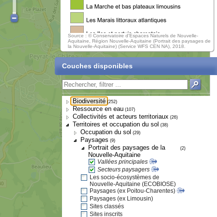
Source : © Conservatoire d'Espaces Naturels de Nouvelle-
Aquitaine, Région Nouvelle-Aquitaine (Portrait des paysages de
la Nouvelle-Aquitaine) (Service WFS CEN NA), 2018.
Couches disponibles
Biodiversité
(252)
Ressource en eau
(107)
Collectivités et acteurs territoriaux
(26)
Territoires et occupation du sol
(38)
Occupation du sol
(29)
Paysages
(9)
Portrait des paysages de la
(2)
Nouvelle-Aquitaine
Vallées principales
Secteurs paysagers
Les socio-écosystèmes de
Nouvelle-Aquitaine (ECOBIOSE)
Paysages (ex Poitou-Charentes)
Paysages (ex Limousin)
Sites classés
Sites inscrits