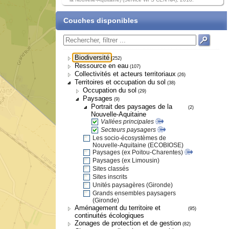
Couches disponibles
Biodiversité
(252)
Ressource en eau
(107)
Collectivités et acteurs territoriaux
(26)
Territoires et occupation du sol
(38)
Occupation du sol
(29)
Paysages
(9)
Portrait des paysages de la
(2)
Nouvelle-Aquitaine
Vallées principales
Secteurs paysagers
Les socio-écosystèmes de
Nouvelle-Aquitaine (ECOBIOSE)
Paysages (ex Poitou-Charentes)
Paysages (ex Limousin)
Sites classés
Sites inscrits
Unités paysagères (Gironde)
Grands ensembles paysagers
(Gironde)
Aménagement du territoire et
(95)
continuités écologiques
Zonages de protection et de gestion
(82)