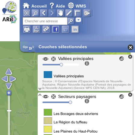
Accueil
Aide
WMS
Chargement en cours...
Adresse
»
Couches sélectionnées
Open Street Map
Vallées principales
Source : © Conservatoire d'Espaces Naturels de Nouvelle-
Aquitaine, Région Nouvelle-Aquitaine (Portrait des paysages de
la Nouvelle-Aquitaine) (Service WFS CEN NA), 2018.
Secteurs paysagers