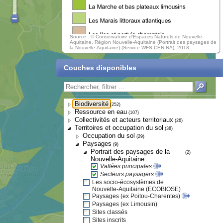
Source : © Conservatoire d'Espaces Naturels de Nouvelle-
Aquitaine, Région Nouvelle-Aquitaine (Portrait des paysages de
la Nouvelle-Aquitaine) (Service WFS CEN NA), 2018.
Couches disponibles
Biodiversité
(252)
Ressource en eau
(107)
Collectivités et acteurs territoriaux
(26)
Territoires et occupation du sol
(38)
Occupation du sol
(29)
Paysages
(9)
Portrait des paysages de la
(2)
Nouvelle-Aquitaine
Vallées principales
Secteurs paysagers
Les socio-écosystèmes de
Nouvelle-Aquitaine (ECOBIOSE)
Paysages (ex Poitou-Charentes)
Paysages (ex Limousin)
Sites classés
Sites inscrits