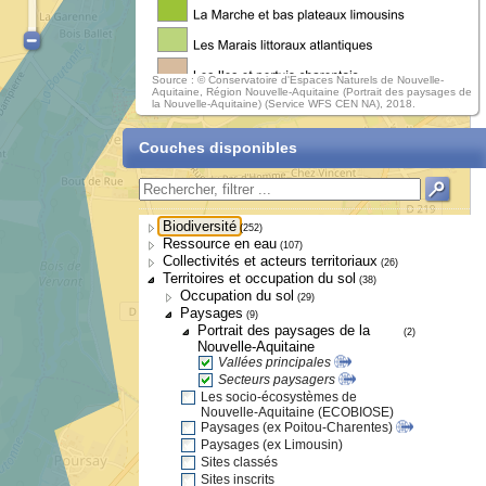
Source : © Conservatoire d'Espaces Naturels de Nouvelle-
Aquitaine, Région Nouvelle-Aquitaine (Portrait des paysages de
la Nouvelle-Aquitaine) (Service WFS CEN NA), 2018.
Couches disponibles
Biodiversité
(252)
Ressource en eau
(107)
Collectivités et acteurs territoriaux
(26)
Territoires et occupation du sol
(38)
Occupation du sol
(29)
Paysages
(9)
Portrait des paysages de la
(2)
Nouvelle-Aquitaine
Vallées principales
Secteurs paysagers
Les socio-écosystèmes de
Nouvelle-Aquitaine (ECOBIOSE)
Paysages (ex Poitou-Charentes)
Paysages (ex Limousin)
Sites classés
Sites inscrits