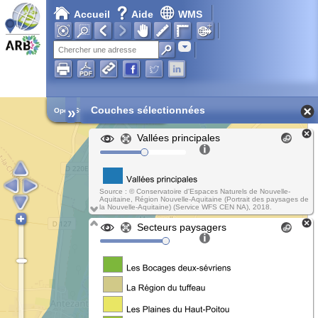
Accueil
Aide
WMS
Chargement en cours...
Adresse
»
Couches sélectionnées
Open Street Map
Vallées principales
Source : © Conservatoire d'Espaces Naturels de Nouvelle-
Aquitaine, Région Nouvelle-Aquitaine (Portrait des paysages de
la Nouvelle-Aquitaine) (Service WFS CEN NA), 2018.
Secteurs paysagers