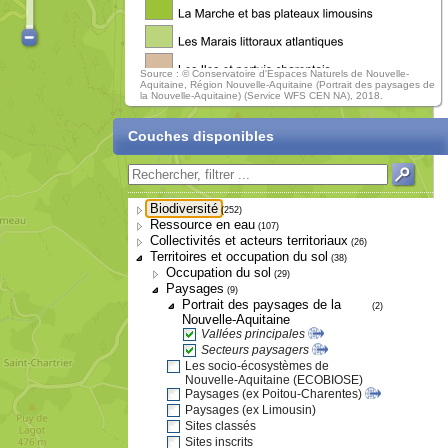
Source : © Conservatoire d'Espaces Naturels de Nouvelle-
Aquitaine, Région Nouvelle-Aquitaine (Portrait des paysages de
la Nouvelle-Aquitaine) (Service WFS CEN NA), 2018.
Couches disponibles
Biodiversité
(252)
Ressource en eau
(107)
Collectivités et acteurs territoriaux
(26)
Territoires et occupation du sol
(38)
Occupation du sol
(29)
Paysages
(9)
Portrait des paysages de la
(2)
Nouvelle-Aquitaine
Vallées principales
Secteurs paysagers
Les socio-écosystèmes de
Nouvelle-Aquitaine (ECOBIOSE)
Paysages (ex Poitou-Charentes)
Paysages (ex Limousin)
Sites classés
Sites inscrits