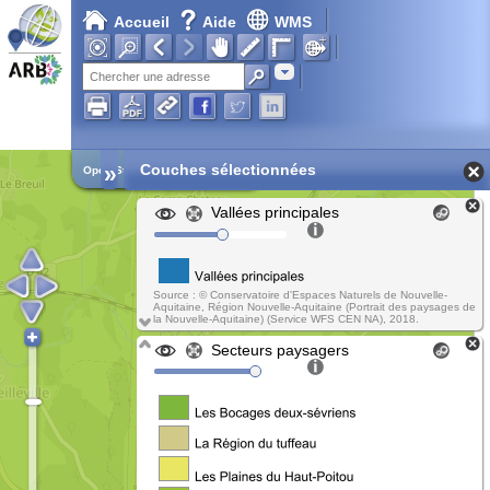
Accueil
Aide
WMS
Adresse
»
Couches sélectionnées
Open Street Map
Vallées principales
Source : © Conservatoire d'Espaces Naturels de Nouvelle-
Aquitaine, Région Nouvelle-Aquitaine (Portrait des paysages de
la Nouvelle-Aquitaine) (Service WFS CEN NA), 2018.
Secteurs paysagers