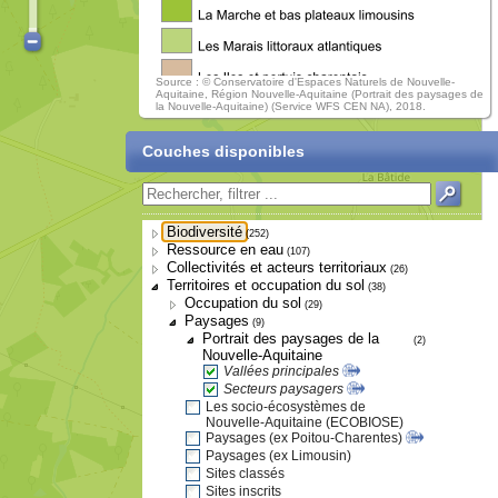
Source : © Conservatoire d'Espaces Naturels de Nouvelle-
Aquitaine, Région Nouvelle-Aquitaine (Portrait des paysages de
la Nouvelle-Aquitaine) (Service WFS CEN NA), 2018.
Couches disponibles
Biodiversité
(252)
Ressource en eau
(107)
Collectivités et acteurs territoriaux
(26)
Territoires et occupation du sol
(38)
Occupation du sol
(29)
Paysages
(9)
Portrait des paysages de la
(2)
Nouvelle-Aquitaine
Vallées principales
Secteurs paysagers
Les socio-écosystèmes de
Nouvelle-Aquitaine (ECOBIOSE)
Paysages (ex Poitou-Charentes)
Paysages (ex Limousin)
Sites classés
Sites inscrits