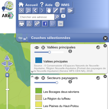
Accueil
Aide
WMS
Chargement en cours...
Adresse
»
Couches sélectionnées
Open Street Map
Vallées principales
Source : © Conservatoire d'Espaces Naturels de Nouvelle-
Aquitaine, Région Nouvelle-Aquitaine (Portrait des paysages de
la Nouvelle-Aquitaine) (Service WFS CEN NA), 2018.
Secteurs paysagers