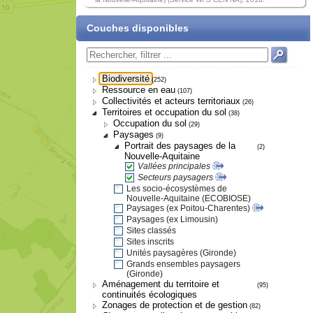
Couches disponibles
Biodiversité
(252)
Ressource en eau
(107)
Collectivités et acteurs territoriaux
(26)
Territoires et occupation du sol
(38)
Occupation du sol
(29)
Paysages
(9)
Portrait des paysages de la
(2)
Nouvelle-Aquitaine
Vallées principales
Secteurs paysagers
Les socio-écosystèmes de
Nouvelle-Aquitaine (ECOBIOSE)
Paysages (ex Poitou-Charentes)
Paysages (ex Limousin)
Sites classés
Sites inscrits
Unités paysagères (Gironde)
Grands ensembles paysagers
(Gironde)
Aménagement du territoire et
(95)
continuités écologiques
Zonages de protection et de gestion
(82)