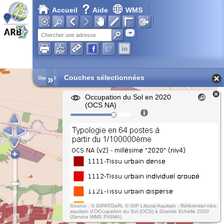
Accueil
Aide
WMS
Adresse
»
Couches sélectionnées
Open Street Map
Occupation du Sol en 2020
(OCS NA)
Source : © GIPATGeRi, © GIP Littoral Aquitain : Référentiel néo-
aquitain d'OCcupation du Sol (OCS) à Grande Echelle 2020
(Service WMS PIGMA)