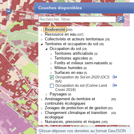
Couches disponibles
Biodiversité
(252)
Ressource en eau
(107)
Collectivités et acteurs territoriaux
(26)
Territoires et occupation du sol
(38)
Occupation du sol
(29)
Territoires artificialisés
(4)
Territoires agricoles
(6)
Forêts et milieux semi-naturels
(6)
Milieux humides
(6)
Surfaces en eau
(5)
Occupation du Sol en 2020 (OCS
NA)
Occupation du sol (Corine Land
Cover 2018)
Paysages
(9)
Aménagement du territoire et
(95)
continuités écologiques
Zonages de protection et de gestion
(82)
Changement climatique et transition
(43)
écologique
Nuisances, pressions et risques
(165)
Glisser-déposer vos données au format GeoJSON