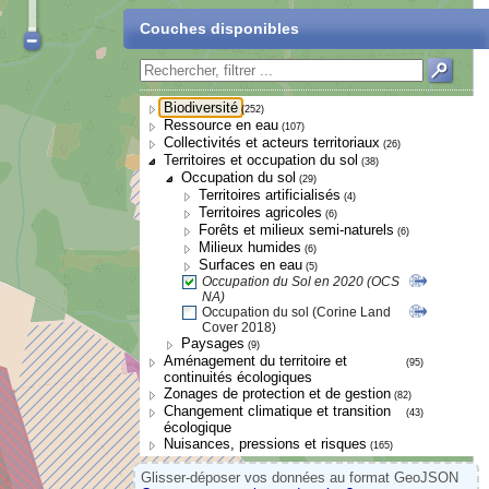
Couches disponibles
Biodiversité
(252)
Ressource en eau
(107)
Collectivités et acteurs territoriaux
(26)
Territoires et occupation du sol
(38)
Occupation du sol
(29)
Territoires artificialisés
(4)
Territoires agricoles
(6)
Forêts et milieux semi-naturels
(6)
Milieux humides
(6)
Surfaces en eau
(5)
Occupation du Sol en 2020 (OCS
NA)
Occupation du sol (Corine Land
Cover 2018)
Paysages
(9)
Aménagement du territoire et
(95)
continuités écologiques
Zonages de protection et de gestion
(82)
Changement climatique et transition
(43)
écologique
Nuisances, pressions et risques
(165)
Glisser-déposer vos données au format GeoJSON