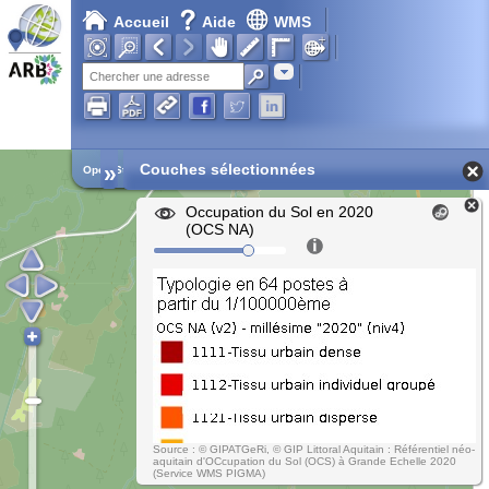
Accueil
Aide
WMS
Adresse
»
Couches sélectionnées
Open Street Map
Occupation du Sol en 2020
(OCS NA)
Source : © GIPATGeRi, © GIP Littoral Aquitain : Référentiel néo-
aquitain d'OCcupation du Sol (OCS) à Grande Echelle 2020
(Service WMS PIGMA)