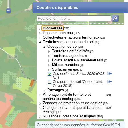
Couches disponibles
Biodiversité
(252)
Ressource en eau
(107)
Collectivités et acteurs territoriaux
(26)
Territoires et occupation du sol
(38)
Occupation du sol
(29)
Territoires artificialisés
(4)
Territoires agricoles
(6)
Forêts et milieux semi-naturels
(6)
Milieux humides
(6)
Surfaces en eau
(5)
Occupation du Sol en 2020 (OCS
NA)
Occupation du sol (Corine Land
Cover 2018)
Paysages
(9)
Aménagement du territoire et
(95)
continuités écologiques
Zonages de protection et de gestion
(82)
Changement climatique et transition
(43)
écologique
Nuisances, pressions et risques
(165)
Glisser-déposer vos données au format GeoJSON