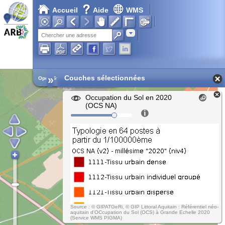
Accueil
Aide
WMS
Chargement en cours...
Adresse
»
Couches sélectionnées
Open Street Map
Occupation du Sol en 2020
(OCS NA)
Source : © GIPATGeRi, © GIP Littoral Aquitain : Référentiel néo-
aquitain d'OCcupation du Sol (OCS) à Grande Echelle 2020
(Service WMS PIGMA)