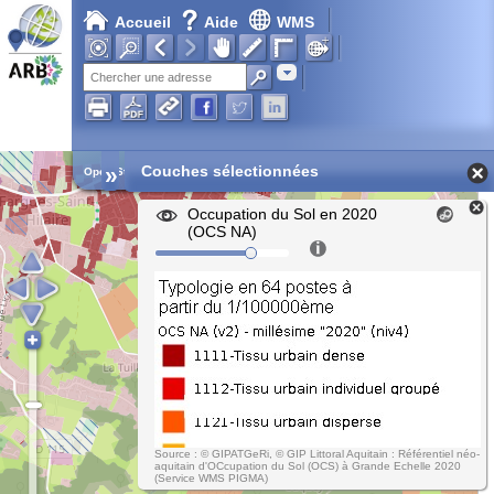
Accueil
Aide
WMS
Adresse
»
Couches sélectionnées
Open Street Map
Occupation du Sol en 2020
(OCS NA)
Source : © GIPATGeRi, © GIP Littoral Aquitain : Référentiel néo-
aquitain d'OCcupation du Sol (OCS) à Grande Echelle 2020
(Service WMS PIGMA)