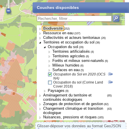
Couches disponibles
Biodiversité
(252)
Ressource en eau
(107)
Collectivités et acteurs territoriaux
(26)
Territoires et occupation du sol
(38)
Occupation du sol
(29)
Territoires artificialisés
(4)
Territoires agricoles
(6)
Forêts et milieux semi-naturels
(6)
Milieux humides
(6)
Surfaces en eau
(5)
Occupation du Sol en 2020 (OCS
NA)
Occupation du sol (Corine Land
Cover 2018)
Paysages
(9)
Aménagement du territoire et
(95)
continuités écologiques
Zonages de protection et de gestion
(82)
Changement climatique et transition
(43)
écologique
Nuisances, pressions et risques
(165)
Glisser-déposer vos données au format GeoJSON