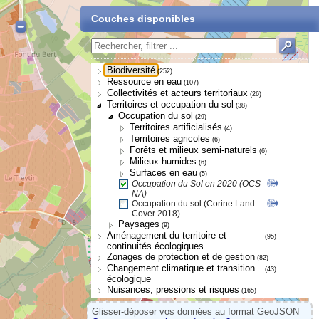
Couches disponibles
Biodiversité
(252)
Ressource en eau
(107)
Collectivités et acteurs territoriaux
(26)
Territoires et occupation du sol
(38)
Occupation du sol
(29)
Territoires artificialisés
(4)
Territoires agricoles
(6)
Forêts et milieux semi-naturels
(6)
Milieux humides
(6)
Surfaces en eau
(5)
Occupation du Sol en 2020 (OCS
NA)
Occupation du sol (Corine Land
Cover 2018)
Paysages
(9)
Aménagement du territoire et
(95)
continuités écologiques
Zonages de protection et de gestion
(82)
Changement climatique et transition
(43)
écologique
Nuisances, pressions et risques
(165)
Glisser-déposer vos données au format GeoJSON