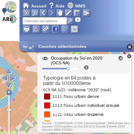
Accueil
Aide
WMS
Adresse
»
Couches sélectionnées
Open Street Map
Occupation du Sol en 2020
(OCS NA)
Source : © GIPATGeRi, © GIP Littoral Aquitain : Référentiel néo-
aquitain d'OCcupation du Sol (OCS) à Grande Echelle 2020
(Service WMS PIGMA)