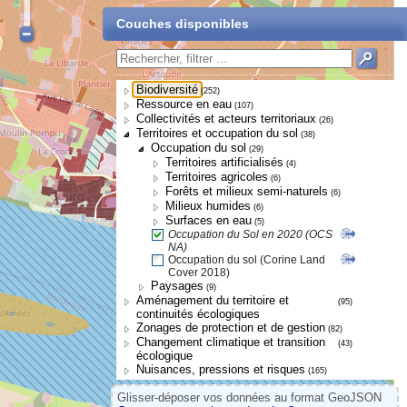
Couches disponibles
Biodiversité
(252)
Ressource en eau
(107)
Collectivités et acteurs territoriaux
(26)
Territoires et occupation du sol
(38)
Occupation du sol
(29)
Territoires artificialisés
(4)
Territoires agricoles
(6)
Forêts et milieux semi-naturels
(6)
Milieux humides
(6)
Surfaces en eau
(5)
Occupation du Sol en 2020 (OCS
NA)
Occupation du sol (Corine Land
Cover 2018)
Paysages
(9)
Aménagement du territoire et
(95)
continuités écologiques
Zonages de protection et de gestion
(82)
Changement climatique et transition
(43)
écologique
Nuisances, pressions et risques
(165)
Glisser-déposer vos données au format GeoJSON