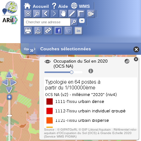
Accueil
Aide
WMS
Adresse
»
Couches sélectionnées
Open Street Map
Occupation du Sol en 2020
(OCS NA)
Source : © GIPATGeRi, © GIP Littoral Aquitain : Référentiel néo-
aquitain d'OCcupation du Sol (OCS) à Grande Echelle 2020
(Service WMS PIGMA)