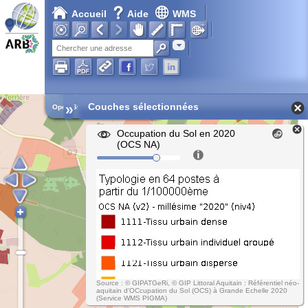
Accueil
Aide
WMS
Adresse
»
Couches sélectionnées
Open Street Map
Occupation du Sol en 2020
(OCS NA)
Source : © GIPATGeRi, © GIP Littoral Aquitain : Référentiel néo-
aquitain d'OCcupation du Sol (OCS) à Grande Echelle 2020
(Service WMS PIGMA)