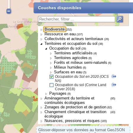
Couches disponibles
Biodiversité
(252)
Ressource en eau
(107)
Collectivités et acteurs territoriaux
(26)
Territoires et occupation du sol
(38)
Occupation du sol
(29)
Territoires artificialisés
(4)
Territoires agricoles
(6)
Forêts et milieux semi-naturels
(6)
Milieux humides
(6)
Surfaces en eau
(5)
Occupation du Sol en 2020 (OCS
NA)
Occupation du sol (Corine Land
Cover 2018)
Paysages
(9)
Aménagement du territoire et
(95)
continuités écologiques
Zonages de protection et de gestion
(82)
Changement climatique et transition
(43)
écologique
Nuisances, pressions et risques
(165)
Glisser-déposer vos données au format GeoJSON