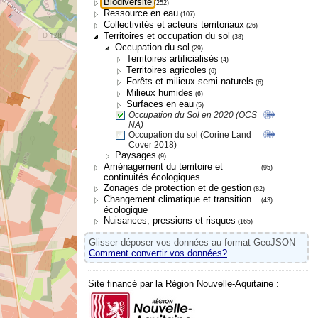
Biodiversité
(252)
Ressource en eau
(107)
Collectivités et acteurs territoriaux
(26)
Territoires et occupation du sol
(38)
Occupation du sol
(29)
Territoires artificialisés
(4)
Territoires agricoles
(6)
Forêts et milieux semi-naturels
(6)
Milieux humides
(6)
Surfaces en eau
(5)
Occupation du Sol en 2020 (OCS
NA)
Occupation du sol (Corine Land
Cover 2018)
Paysages
(9)
Aménagement du territoire et
(95)
continuités écologiques
Zonages de protection et de gestion
(82)
Changement climatique et transition
(43)
écologique
Nuisances, pressions et risques
(165)
Glisser-déposer vos données au format GeoJSON
Comment convertir vos données?
Site financé par la Région Nouvelle-Aquitaine :