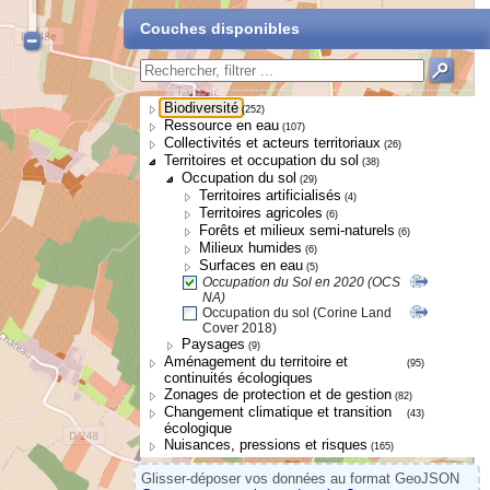
Couches disponibles
Biodiversité
(252)
Ressource en eau
(107)
Collectivités et acteurs territoriaux
(26)
Territoires et occupation du sol
(38)
Occupation du sol
(29)
Territoires artificialisés
(4)
Territoires agricoles
(6)
Forêts et milieux semi-naturels
(6)
Milieux humides
(6)
Surfaces en eau
(5)
Occupation du Sol en 2020 (OCS
NA)
Occupation du sol (Corine Land
Cover 2018)
Paysages
(9)
Aménagement du territoire et
(95)
continuités écologiques
Zonages de protection et de gestion
(82)
Changement climatique et transition
(43)
écologique
Nuisances, pressions et risques
(165)
Glisser-déposer vos données au format GeoJSON