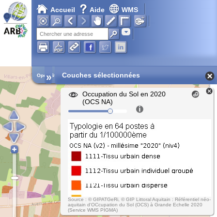
Accueil
Aide
WMS
Chargement en cours...
Adresse
»
Couches sélectionnées
Open Street Map
Occupation du Sol en 2020
(OCS NA)
Source : © GIPATGeRi, © GIP Littoral Aquitain : Référentiel néo-
aquitain d'OCcupation du Sol (OCS) à Grande Echelle 2020
(Service WMS PIGMA)