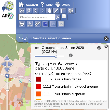
Accueil
Aide
WMS
Adresse
»
Couches sélectionnées
Open Street Map
Occupation du Sol en 2020
(OCS NA)
Source : © GIPATGeRi, © GIP Littoral Aquitain : Référentiel néo-
aquitain d'OCcupation du Sol (OCS) à Grande Echelle 2020
(Service WMS PIGMA)