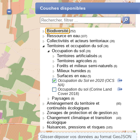
Couches disponibles
Biodiversité
(252)
Ressource en eau
(107)
Collectivités et acteurs territoriaux
(26)
Territoires et occupation du sol
(38)
Occupation du sol
(29)
Territoires artificialisés
(4)
Territoires agricoles
(6)
Forêts et milieux semi-naturels
(6)
Milieux humides
(6)
Surfaces en eau
(5)
Occupation du Sol en 2020 (OCS
NA)
Occupation du sol (Corine Land
Cover 2018)
Paysages
(9)
Aménagement du territoire et
(95)
continuités écologiques
Zonages de protection et de gestion
(82)
Changement climatique et transition
(43)
écologique
Nuisances, pressions et risques
(165)
Glisser-déposer vos données au format GeoJSON