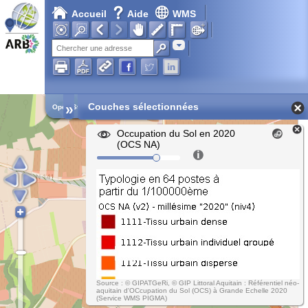
Accueil
Aide
WMS
Adresse
»
Couches sélectionnées
Open Street Map
Occupation du Sol en 2020
(OCS NA)
Source : © GIPATGeRi, © GIP Littoral Aquitain : Référentiel néo-
aquitain d'OCcupation du Sol (OCS) à Grande Echelle 2020
(Service WMS PIGMA)