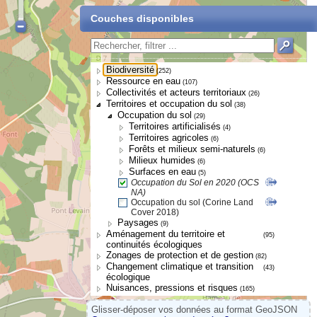
Couches disponibles
Biodiversité
(252)
Ressource en eau
(107)
Collectivités et acteurs territoriaux
(26)
Territoires et occupation du sol
(38)
Occupation du sol
(29)
Territoires artificialisés
(4)
Territoires agricoles
(6)
Forêts et milieux semi-naturels
(6)
Milieux humides
(6)
Surfaces en eau
(5)
Occupation du Sol en 2020 (OCS
NA)
Occupation du sol (Corine Land
Cover 2018)
Paysages
(9)
Aménagement du territoire et
(95)
continuités écologiques
Zonages de protection et de gestion
(82)
Changement climatique et transition
(43)
écologique
Nuisances, pressions et risques
(165)
Glisser-déposer vos données au format GeoJSON