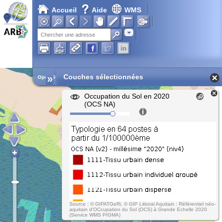
Accueil
Aide
WMS
Adresse
»
Couches sélectionnées
Open Street Map
Occupation du Sol en 2020
(OCS NA)
Source : © GIPATGeRi, © GIP Littoral Aquitain : Référentiel néo-
aquitain d'OCcupation du Sol (OCS) à Grande Echelle 2020
(Service WMS PIGMA)