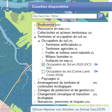
Couches disponibles
Biodiversité
(252)
Ressource en eau
(107)
Collectivités et acteurs territoriaux
(26)
Territoires et occupation du sol
(38)
Occupation du sol
(29)
Territoires artificialisés
(4)
Territoires agricoles
(6)
Forêts et milieux semi-naturels
(6)
Milieux humides
(6)
Surfaces en eau
(5)
Occupation du Sol en 2020 (OCS
NA)
Occupation du sol (Corine Land
Cover 2018)
Paysages
(9)
Aménagement du territoire et
(95)
continuités écologiques
Zonages de protection et de gestion
(82)
Changement climatique et transition
(43)
écologique
Nuisances, pressions et risques
(165)
Glisser-déposer vos données au format GeoJSON