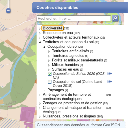
Couches disponibles
Biodiversité
(252)
Ressource en eau
(107)
Collectivités et acteurs territoriaux
(26)
Territoires et occupation du sol
(38)
Occupation du sol
(29)
Territoires artificialisés
(4)
Territoires agricoles
(6)
Forêts et milieux semi-naturels
(6)
Milieux humides
(6)
Surfaces en eau
(5)
Occupation du Sol en 2020 (OCS
NA)
Occupation du sol (Corine Land
Cover 2018)
Paysages
(9)
Aménagement du territoire et
(95)
continuités écologiques
Zonages de protection et de gestion
(82)
Changement climatique et transition
(43)
écologique
Nuisances, pressions et risques
(165)
Glisser-déposer vos données au format GeoJSON