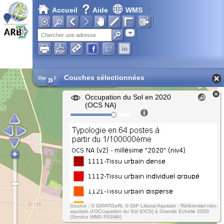
Accueil
Aide
WMS
Chargement en cours...
Adresse
»
Couches sélectionnées
Open Street Map
Occupation du Sol en 2020
(OCS NA)
Source : © GIPATGeRi, © GIP Littoral Aquitain : Référentiel néo-
aquitain d'OCcupation du Sol (OCS) à Grande Echelle 2020
(Service WMS PIGMA)