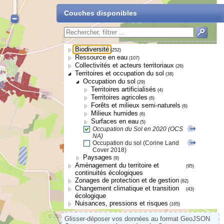
Couches disponibles
Biodiversité
(252)
Ressource en eau
(107)
Collectivités et acteurs territoriaux
(26)
Territoires et occupation du sol
(38)
Occupation du sol
(29)
Territoires artificialisés
(4)
Territoires agricoles
(6)
Forêts et milieux semi-naturels
(6)
Milieux humides
(6)
Surfaces en eau
(5)
Occupation du Sol en 2020 (OCS
NA)
Occupation du sol (Corine Land
Cover 2018)
Paysages
(9)
Aménagement du territoire et
(95)
continuités écologiques
Zonages de protection et de gestion
(82)
Changement climatique et transition
(43)
écologique
Nuisances, pressions et risques
(165)
Glisser-déposer vos données au format GeoJSON