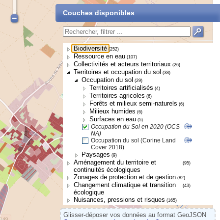
Couches disponibles
Biodiversité
(252)
Ressource en eau
(107)
Collectivités et acteurs territoriaux
(26)
Territoires et occupation du sol
(38)
Occupation du sol
(29)
Territoires artificialisés
(4)
Territoires agricoles
(6)
Forêts et milieux semi-naturels
(6)
Milieux humides
(6)
Surfaces en eau
(5)
Occupation du Sol en 2020 (OCS
NA)
Occupation du sol (Corine Land
Cover 2018)
Paysages
(9)
Aménagement du territoire et
(95)
continuités écologiques
Zonages de protection et de gestion
(82)
Changement climatique et transition
(43)
écologique
Nuisances, pressions et risques
(165)
Glisser-déposer vos données au format GeoJSON