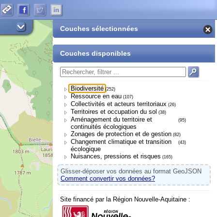
Couches sélectionnées
Couches disponibles
Biodiversité
(252)
Ressource en eau
(107)
Collectivités et acteurs territoriaux
(26)
Territoires et occupation du sol
(38)
Aménagement du territoire et
(95)
continuités écologiques
Zonages de protection et de gestion
(82)
Changement climatique et transition
(43)
écologique
Nuisances, pressions et risques
(165)
Glisser-déposer vos données au format GeoJSON
Comment convertir vos données?
Site financé par la Région Nouvelle-Aquitaine :