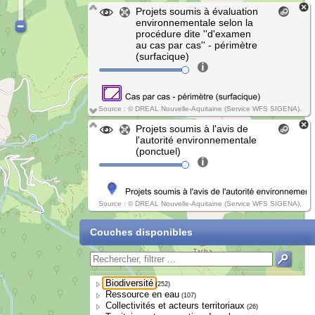
Projets soumis à évaluation
environnementale selon la
procédure dite ''d'examen
au cas par cas'' - périmètre
(surfacique)
Source : © DREAL Nouvelle-Aquitaine (Service WFS SIGENA).
Projets soumis à l'avis de
l'autorité environnementale
(ponctuel)
Source : © DREAL Nouvelle-Aquitaine (Service WFS SIGENA).
Couches disponibles
Biodiversité
(252)
Ressource en eau
(107)
Collectivités et acteurs territoriaux
(26)