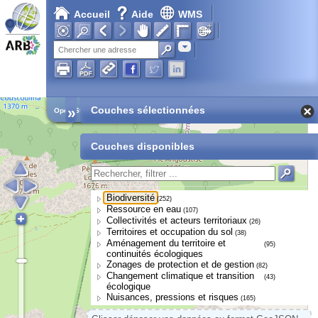
Accueil
Aide
WMS
Adresse
»
Couches sélectionnées
Open Street Map
Couches disponibles
Biodiversité
(252)
Ressource en eau
(107)
Collectivités et acteurs territoriaux
(26)
Territoires et occupation du sol
(38)
Aménagement du territoire et
(95)
continuités écologiques
Zonages de protection et de gestion
(82)
Changement climatique et transition
(43)
écologique
Nuisances, pressions et risques
(165)