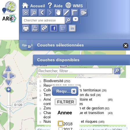
Accueil
Aide
WMS
Adresse
»
Couches sélectionnées
Open Street Map
Couches disponibles
Biodiversité
(252)
Ressource en eau
(107)
Collectivités et acteurs territoriaux
Requête
(26)
Territoires et occupation du sol
(38)
Aménagement du territoire et
(95)
FILTRER
continuités écologiques
Zonages de protection et de gestion
(82)
Annee
Changement climatique et transition
(43)
écologique
Nuisances, pressions et risques
(165)
2018
2017