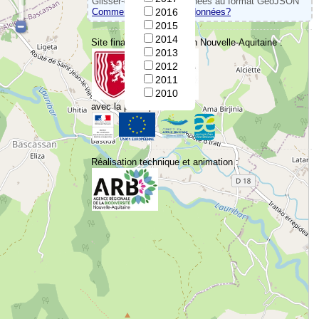
Glisser-déposer vos données au format GeoJSON
Comment convertir vos données?
2016
2015
2014
Site financé par la Région Nouvelle-Aquitaine :
2013
2012
2011
2010
avec la participation de :
Réalisation technique et animation :