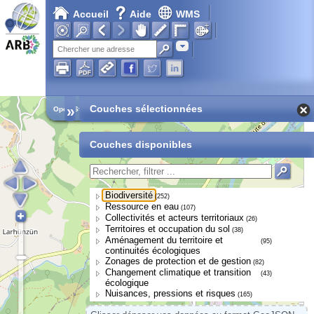
Accueil
Aide
WMS
Adresse
»
Couches sélectionnées
Open Street Map
Couches disponibles
Biodiversité
(252)
Ressource en eau
(107)
Collectivités et acteurs territoriaux
(26)
Territoires et occupation du sol
(38)
Aménagement du territoire et
(95)
continuités écologiques
Zonages de protection et de gestion
(82)
Changement climatique et transition
(43)
écologique
Nuisances, pressions et risques
(165)