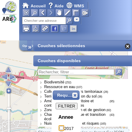
Accueil
Aide
WMS
Adresse
»
Couches sélectionnées
Open Street Map
Couches disponibles
Biodiversité
(252)
Ressource en eau
(107)
Collectivités et acteurs territoriaux
(26)
Requête
Territoires et occupation du sol
(38)
Aménagement du territoire et
(95)
continuités écologiques
FILTRER
Zonages de protection et de gestion
(82)
Changement climatique et transition
(43)
Annee
écologique
Nuisances, pressions et risques
(165)
2017