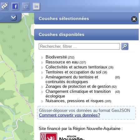
Couches sélectionnées
Couches disponibles
Biodiversité
(252)
Ressource en eau
(107)
Collectivités et acteurs territoriaux
(26)
Territoires et occupation du sol
(38)
Aménagement du territoire et
(95)
continuités écologiques
Zonages de protection et de gestion
(82)
Changement climatique et transition
(43)
écologique
Nuisances, pressions et risques
(165)
Glisser-déposer vos données au format GeoJSON
Comment convertir vos données?
Site financé par la Région Nouvelle-Aquitaine :