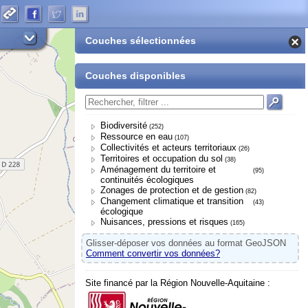
Couches sélectionnées
Couches disponibles
Biodiversité
(252)
Ressource en eau
(107)
Collectivités et acteurs territoriaux
(26)
Territoires et occupation du sol
(38)
Aménagement du territoire et
(95)
continuités écologiques
Zonages de protection et de gestion
(82)
Changement climatique et transition
(43)
écologique
Nuisances, pressions et risques
(165)
Glisser-déposer vos données au format GeoJSON
Comment convertir vos données?
Site financé par la Région Nouvelle-Aquitaine :