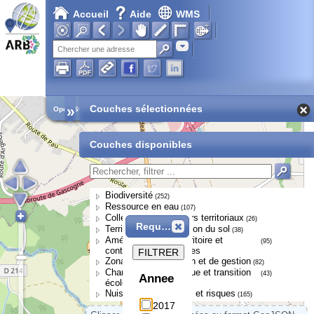
Accueil
Aide
WMS
Adresse
»
Couches sélectionnées
Open Street Map
Couches disponibles
Biodiversité
(252)
Ressource en eau
(107)
Collectivités et acteurs territoriaux
(26)
Requête
Territoires et occupation du sol
(38)
Aménagement du territoire et
(95)
continuités écologiques
FILTRER
Zonages de protection et de gestion
(82)
Changement climatique et transition
(43)
Annee
écologique
Nuisances, pressions et risques
(165)
2017