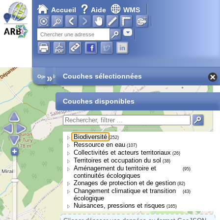
Accueil
Aide
WMS
Adresse
»
Couches sélectionnées
Open Street Map
Couches disponibles
Biodiversité
(252)
Ressource en eau
(107)
Collectivités et acteurs territoriaux
(26)
Territoires et occupation du sol
(38)
Aménagement du territoire et
(95)
continuités écologiques
Zonages de protection et de gestion
(82)
Changement climatique et transition
(43)
écologique
Nuisances, pressions et risques
(165)