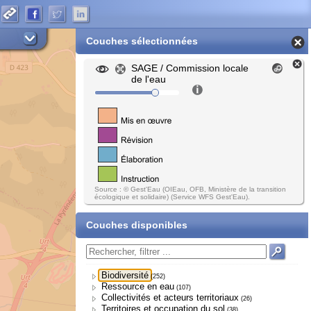
Couches sélectionnées
SAGE / Commission locale
de l'eau
Source : © Gest'Eau (OIEau, OFB, Ministère de la transition
écologique et solidaire) (Service WFS Gest'Eau).
Couches disponibles
Biodiversité
(252)
Ressource en eau
(107)
Collectivités et acteurs territoriaux
(26)
Territoires et occupation du sol
(38)