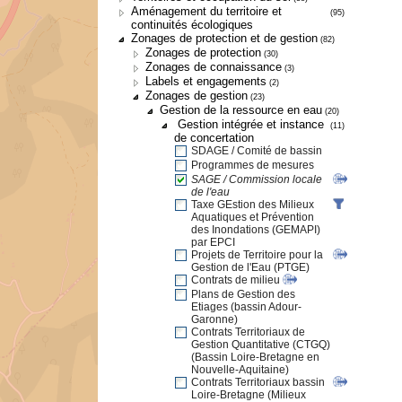
Aménagement du territoire et
(95)
continuités écologiques
Zonages de protection et de gestion
(82)
Zonages de protection
(30)
Zonages de connaissance
(3)
Labels et engagements
(2)
Zonages de gestion
(23)
Gestion de la ressource en eau
(20)
Gestion intégrée et instance
(11)
de concertation
SDAGE / Comité de bassin
Programmes de mesures
SAGE / Commission locale
de l'eau
Taxe GEstion des Milieux
Aquatiques et Prévention
des Inondations (GEMAPI)
par EPCI
Projets de Territoire pour la
Gestion de l'Eau (PTGE)
Contrats de milieu
Plans de Gestion des
Etiages (bassin Adour-
Garonne)
Contrats Territoriaux de
Gestion Quantitative (CTGQ)
(Bassin Loire-Bretagne en
Nouvelle-Aquitaine)
Contrats Territoriaux bassin
Loire-Bretagne (Milieux