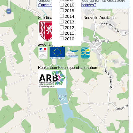
Glisser-déposer vos données au format GeoJSON
Comment convertir vos données?
2016
2015
2014
Site financé par la Région Nouvelle-Aquitaine :
2013
2012
2011
2010
avec la participation de :
Réalisation technique et animation :