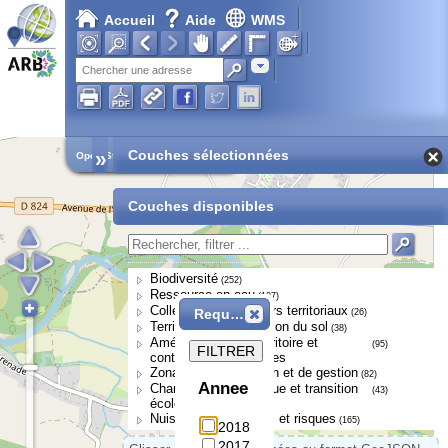
Accueil
Aide
WMS
Adresse
»
Couches sélectionnées
Open Street Map
Couches disponibles
Biodiversité
(252)
Ressource en eau
(107)
Collectivités et acteurs territoriaux
Requête
(26)
Territoires et occupation du sol
(38)
Aménagement du territoire et
(95)
FILTRER
continuités écologiques
Zonages de protection et de gestion
(82)
Annee
Changement climatique et transition
(43)
écologique
Nuisances, pressions et risques
(165)
2018
2017