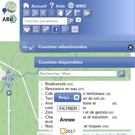
Accueil
Aide
WMS
Chargement en cours...
Adresse
»
Couches sélectionnées
Open Street Map
Couches disponibles
Biodiversité
(252)
Ressource en eau
(107)
Collectivités et acteurs territoriaux
(26)
Requête
Territoires et occupation du sol
(38)
Aménagement du territoire et
(95)
continuités écologiques
FILTRER
Zonages de protection et de gestion
(82)
Changement climatique et transition
(43)
Annee
écologique
Nuisances, pressions et risques
(165)
2017