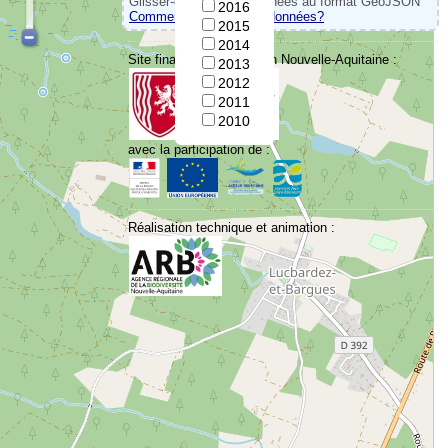
Glisser-déposer vos données au format GeoJSON
2016
Comment convertir vos données?
2015
2014
Site financé par la Région Nouvelle-Aquitaine :
2013
2012
2011
2010
avec la participation de :
Réalisation technique et animation :