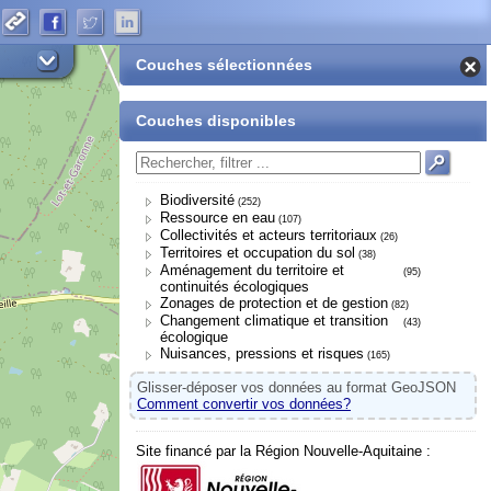
Couches sélectionnées
Couches disponibles
Biodiversité
(252)
Ressource en eau
(107)
Collectivités et acteurs territoriaux
(26)
Territoires et occupation du sol
(38)
Aménagement du territoire et
(95)
continuités écologiques
Zonages de protection et de gestion
(82)
Changement climatique et transition
(43)
écologique
Nuisances, pressions et risques
(165)
Glisser-déposer vos données au format GeoJSON
Comment convertir vos données?
Site financé par la Région Nouvelle-Aquitaine :