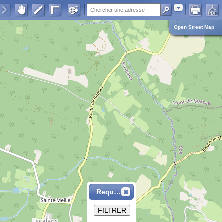
Adresse
Open Street Map
Requête
FILTRER