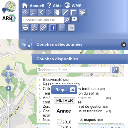
Accueil
Aide
WMS
Chargement en cours...
Adresse
»
Couches sélectionnées
Open Street Map
Couches disponibles
Biodiversité
(252)
Ressource en eau
(107)
Collectivités et acteurs territoriaux
Requête
(26)
Territoires et occupation du sol
(38)
Aménagement du territoire et
(95)
FILTRER
continuités écologiques
Zonages de protection et de gestion
(82)
Annee
Changement climatique et transition
(43)
écologique
Nuisances, pressions et risques
(165)
2018
2017