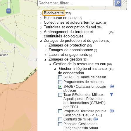
Biodiversité
(252)
Ressource en eau
(107)
Collectivités et acteurs territoriaux
(26)
Territoires et occupation du sol
(38)
Aménagement du territoire et
(95)
continuités écologiques
Zonages de protection et de gestion
(82)
Zonages de protection
(30)
Zonages de connaissance
(3)
Labels et engagements
(2)
Zonages de gestion
(23)
Gestion de la ressource en eau
(20)
Gestion intégrée et instance
(11)
de concertation
SDAGE / Comité de bassin
Programmes de mesures
SAGE / Commission locale
de l'eau
Taxe GEstion des Milieux
Aquatiques et Prévention
des Inondations (GEMAPI)
par EPCI
Projets de Territoire pour la
Gestion de l'Eau (PTGE)
Contrats de milieu
Plans de Gestion des
Etiages (bassin Adour-