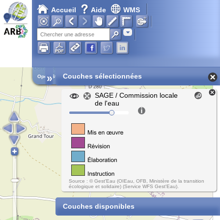
Accueil
Aide
WMS
Chargement en cours...
Adresse
»
Couches sélectionnées
Open Street Map
SAGE / Commission locale
de l'eau
Source : © Gest'Eau (OIEau, OFB, Ministère de la transition
écologique et solidaire) (Service WFS Gest'Eau).
Couches disponibles