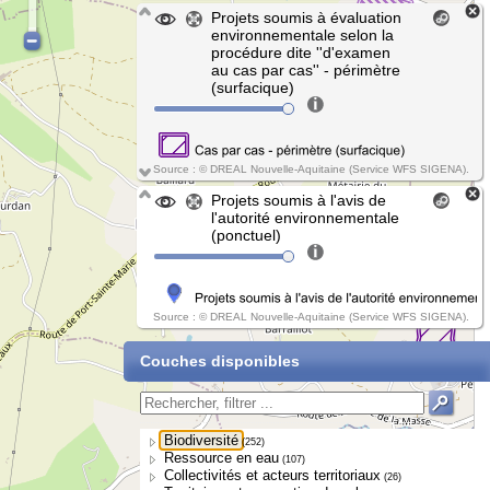
Projets soumis à évaluation
environnementale selon la
procédure dite ''d'examen
au cas par cas'' - périmètre
(surfacique)
Source : © DREAL Nouvelle-Aquitaine (Service WFS SIGENA).
Projets soumis à l'avis de
l'autorité environnementale
(ponctuel)
Source : © DREAL Nouvelle-Aquitaine (Service WFS SIGENA).
Couches disponibles
Biodiversité
(252)
Ressource en eau
(107)
Collectivités et acteurs territoriaux
(26)