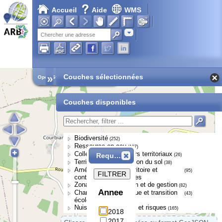
Accueil
Aide
WMS
Chargement en cours...
Adresse
»
Couches sélectionnées
Open Street Map
Couches disponibles
Biodiversité
(252)
Ressource en eau
(107)
Collectivités et acteurs territoriaux
Requête
(26)
Territoires et occupation du sol
(38)
Aménagement du territoire et
(95)
FILTRER
continuités écologiques
Zonages de protection et de gestion
(82)
Annee
Changement climatique et transition
(43)
écologique
Nuisances, pressions et risques
(165)
2018
2017