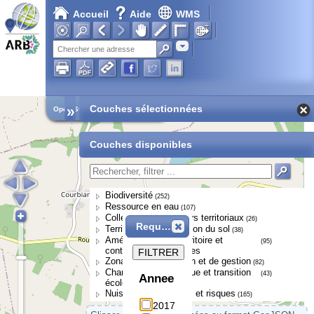
Accueil
Aide
WMS
Adresse
»
Couches sélectionnées
Open Street Map
Couches disponibles
Biodiversité
(252)
Ressource en eau
(107)
Collectivités et acteurs territoriaux
(26)
Requête
Territoires et occupation du sol
(38)
Aménagement du territoire et
(95)
continuités écologiques
FILTRER
Zonages de protection et de gestion
(82)
Changement climatique et transition
(43)
Annee
écologique
Nuisances, pressions et risques
(165)
2017