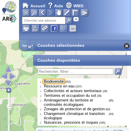
Accueil
Aide
WMS
Adresse
»
Couches sélectionnées
Open Street Map
Couches disponibles
Biodiversité
(252)
Ressource en eau
(107)
Collectivités et acteurs territoriaux
(26)
Territoires et occupation du sol
(38)
Aménagement du territoire et
(95)
continuités écologiques
Zonages de protection et de gestion
(82)
Changement climatique et transition
(43)
écologique
Nuisances, pressions et risques
(165)