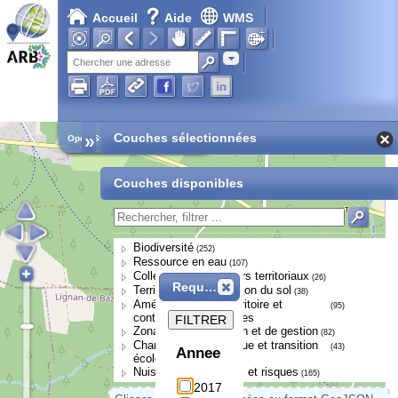
Accueil
Aide
WMS
Adresse
»
Couches sélectionnées
Open Street Map
Couches disponibles
Biodiversité
(252)
Ressource en eau
(107)
Collectivités et acteurs territoriaux
(26)
Requête
Territoires et occupation du sol
(38)
Aménagement du territoire et
(95)
continuités écologiques
FILTRER
Zonages de protection et de gestion
(82)
Changement climatique et transition
(43)
Annee
écologique
Nuisances, pressions et risques
(165)
2017