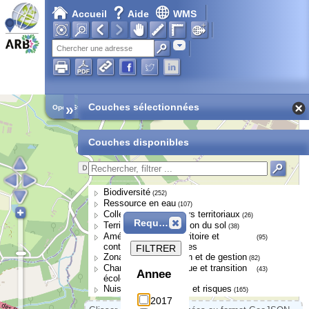
Accueil
Aide
WMS
Adresse
»
Couches sélectionnées
Open Street Map
Couches disponibles
Biodiversité
(252)
Ressource en eau
(107)
Collectivités et acteurs territoriaux
(26)
Requête
Territoires et occupation du sol
(38)
Aménagement du territoire et
(95)
continuités écologiques
FILTRER
Zonages de protection et de gestion
(82)
Changement climatique et transition
(43)
Annee
écologique
Nuisances, pressions et risques
(165)
2017