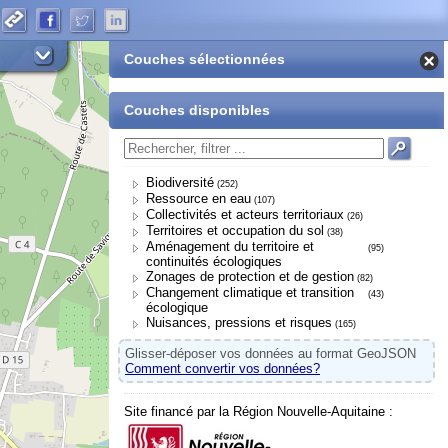
Couches sélectionnées
Couches disponibles
Biodiversité
(252)
Ressource en eau
(107)
Collectivités et acteurs territoriaux
(26)
Territoires et occupation du sol
(38)
Aménagement du territoire et
(95)
continuités écologiques
Zonages de protection et de gestion
(82)
Changement climatique et transition
(43)
écologique
Nuisances, pressions et risques
(165)
Glisser-déposer vos données au format GeoJSON
Comment convertir vos données?
Site financé par la Région Nouvelle-Aquitaine :