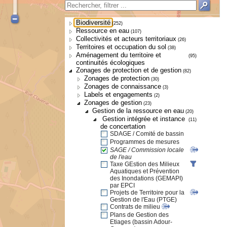
Biodiversité
(252)
Ressource en eau
(107)
Collectivités et acteurs territoriaux
(26)
Territoires et occupation du sol
(38)
Aménagement du territoire et
(95)
continuités écologiques
Zonages de protection et de gestion
(82)
Zonages de protection
(30)
Zonages de connaissance
(3)
Labels et engagements
(2)
Zonages de gestion
(23)
Gestion de la ressource en eau
(20)
Gestion intégrée et instance
(11)
de concertation
SDAGE / Comité de bassin
Programmes de mesures
SAGE / Commission locale
de l'eau
Taxe GEstion des Milieux
Aquatiques et Prévention
des Inondations (GEMAPI)
par EPCI
Projets de Territoire pour la
Gestion de l'Eau (PTGE)
Contrats de milieu
Plans de Gestion des
Etiages (bassin Adour-