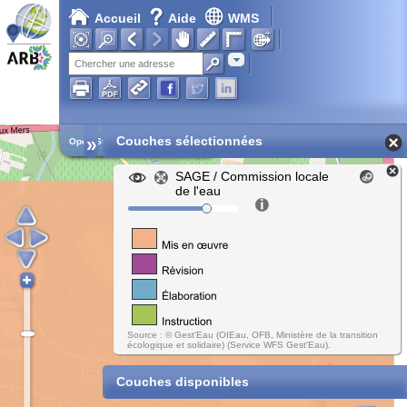
Accueil
Aide
WMS
Chargement en cours...
Adresse
»
Couches sélectionnées
Open Street Map
SAGE / Commission locale
de l'eau
Source : © Gest'Eau (OIEau, OFB, Ministère de la transition
écologique et solidaire) (Service WFS Gest'Eau).
Couches disponibles