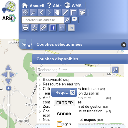
Accueil
Aide
WMS
Adresse
»
Couches sélectionnées
Open Street Map
Couches disponibles
Biodiversité
(252)
Ressource en eau
(107)
Collectivités et acteurs territoriaux
(26)
Requête
Territoires et occupation du sol
(38)
Aménagement du territoire et
(95)
continuités écologiques
FILTRER
Zonages de protection et de gestion
(82)
Changement climatique et transition
(43)
Annee
écologique
Nuisances, pressions et risques
(165)
2017