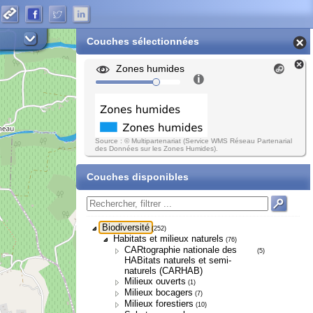
Couches sélectionnées
Zones humides
Source : © Multipartenariat (Service WMS Réseau Partenarial
des Données sur les Zones Humides).
Couches disponibles
Biodiversité
(252)
Habitats et milieux naturels
(76)
CARtographie nationale des
(5)
HABitats naturels et semi-
naturels (CARHAB)
Milieux ouverts
(1)
Milieux bocagers
(7)
Milieux forestiers
(10)