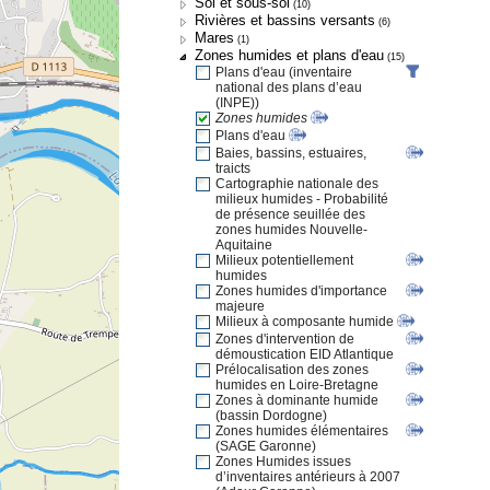
Sol et sous-sol
(10)
Rivières et bassins versants
(6)
Mares
(1)
Zones humides et plans d'eau
(15)
Plans d'eau (inventaire
national des plans d’eau
(INPE))
Zones humides
Plans d'eau
Baies, bassins, estuaires,
traicts
Cartographie nationale des
milieux humides - Probabilité
de présence seuillée des
zones humides Nouvelle-
Aquitaine
Milieux potentiellement
humides
Zones humides d'importance
majeure
Milieux à composante humide
Zones d'intervention de
démoustication EID Atlantique
Prélocalisation des zones
humides en Loire-Bretagne
Zones à dominante humide
(bassin Dordogne)
Zones humides élémentaires
(SAGE Garonne)
Zones Humides issues
d’inventaires antérieurs à 2007