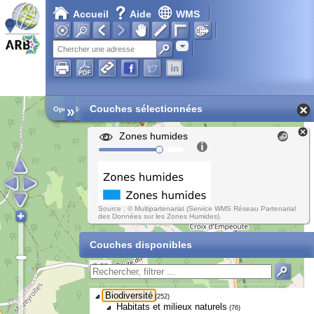
Accueil
Aide
WMS
Adresse
»
Couches sélectionnées
Open Street Map
Zones humides
Source : © Multipartenariat (Service WMS Réseau Partenarial
des Données sur les Zones Humides).
Couches disponibles
Biodiversité
(252)
Habitats et milieux naturels
(76)