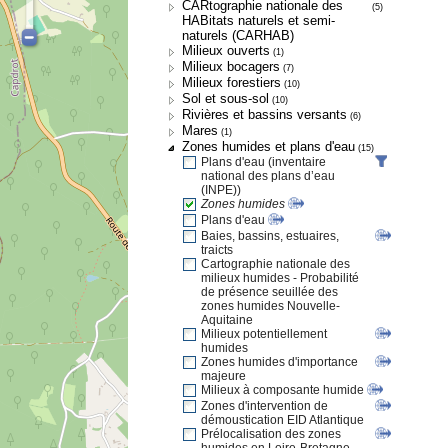
CARtographie nationale des
(5)
HABitats naturels et semi-
naturels (CARHAB)
Milieux ouverts
(1)
Milieux bocagers
(7)
Milieux forestiers
(10)
Sol et sous-sol
(10)
Rivières et bassins versants
(6)
Mares
(1)
Zones humides et plans d'eau
(15)
Plans d'eau (inventaire
national des plans d’eau
(INPE))
Zones humides
Plans d'eau
Baies, bassins, estuaires,
traicts
Cartographie nationale des
milieux humides - Probabilité
de présence seuillée des
zones humides Nouvelle-
Aquitaine
Milieux potentiellement
humides
Zones humides d'importance
majeure
Milieux à composante humide
Zones d'intervention de
démoustication EID Atlantique
Prélocalisation des zones